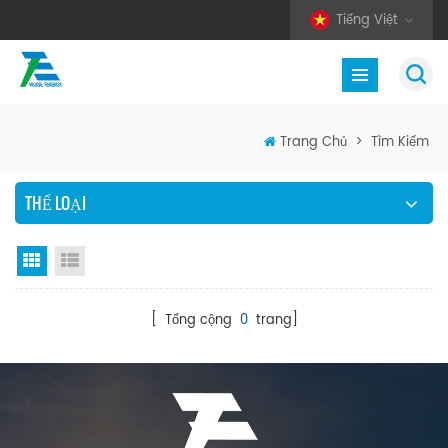
Tiếng Việt
Trang Chủ
>
Tìm Kiếm
THỂ LOẠI
Chế độ hiển thị theo ô
Xem danh sách
[ Tổng cộng
0
trang]