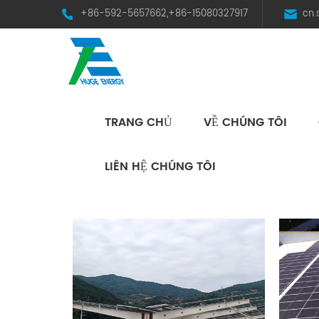
+86-592-5657662,+86-15080327917
cn
TRANG CHỦ
VỀ CHÚNG TÔI
HST Horizontal Single-Axis Tracker
LIÊN HỆ CHÚNG TÔI