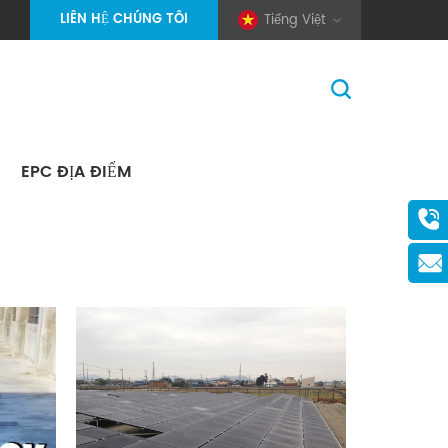
LIÊN HỆ CHÚNG TÔI
Tiếng Việt
EPC ĐỊA ĐIỂM
Trang Chủ
>
Dự Án
>
Quốc Tế
(Pole And Wire) Solar Racking