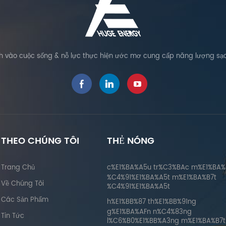
vào cuộc sống & nỗ lực thực hiện ước mơ cung cấp năng lượng sạc
THEO CHÚNG TÔI
THẺ NÓNG
Trang Chủ
c%E1%BA%A5u tr%C3%BAc m%E1%BA%
%C4%91%E1%BA%A5t m%E1%BA%B7t
Về Chúng Tôi
%C4%91%E1%BA%A5t
Các Sản Phẩm
h%E1%BB%87 th%E1%BB%91ng
g%E1%BA%AFn n%C4%83ng
Tin Tức
l%C6%B0%E1%BB%A3ng m%E1%BA%B7t