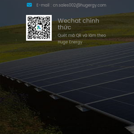
E-mail :
cn.sales002@hugergy.com
Wechat chính
thức
Quét mã QR và làm theo
Huge Energy