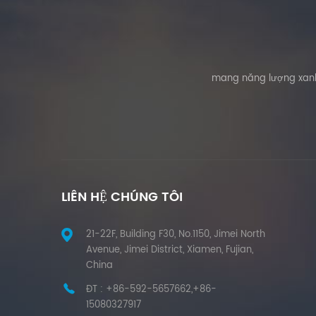
mang năng lượng xanh 
LIÊN HỆ CHÚNG TÔI
21-22F, Building F30, No.1150, Jimei North
Avenue, Jimei District, Xiamen, Fujian,
China
ĐT :
+86-592-5657662,+86-
15080327917