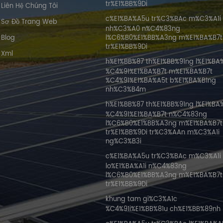
tr%E1%BB%9Di
Liên Hệ Chúng Tôi
c%E1%BA%A5u tr%C3%BAc m%C3%A1i
Sơ Đồ Trang Web
nh%C3%A0 n%C4%83ng
Blog
l%C6%B0%E1%BB%A3ng m%E1%BA%B7t
tr%E1%BB%9Di
Xml
h%E1%BB%87 th%E1%BB%91ng l%E1%BA
%C4%91%E1%BA%B7t m%E1%BA%B7t
%C4%91%E1%BA%A5t b%E1%BA%B1ng
nh%C3%B4m
h%E1%BB%87 th%E1%BB%91ng l%E1%BA
%C4%91%E1%BA%B7t n%C4%83ng
l%C6%B0%E1%BB%A3ng m%E1%BA%B7t
tr%E1%BB%9Di tr%C3%AAn m%C3%A1i
ng%C3%B3i
c%E1%BA%A5u tr%C3%BAc m%C3%A1i
lo%E1%BA%A1i n%C4%83ng
l%C6%B0%E1%BB%A3ng m%E1%BA%B7t
tr%E1%BB%9Di
khung tam gi%C3%A1c
%C4%91i%E1%BB%81u ch%E1%BB%89nh