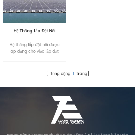
Hệ Thống Lắp Đặt Nổi
Hệ thống lắp đặt nổi được
áp dụng cho việc lắp đặt
nhà máy điện mặt trời trên
mặt nước. Sử dụng vật liệu
HDPE, nó đã vượt qua Thử
[ Tổng cộng
1
trang]
nghiệm hấp thụ nước Hunt,
Thử nghiệm chống lão hóa,
Thử nghiệm chống tia cực
tím, v.v. Hơn nữa, nó có thể
chịu lực kéo cao hơn nhiều
so với các sản phẩm khác.
Áp dụng thiết kế mô-đun
mới trong phao nổi và phao
chính, nó cho phép mảng