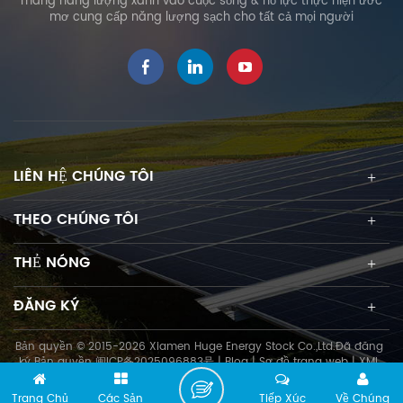
mang năng lượng xanh vào cuộc sống & nỗ lực thực hiện ước
hàng kép trong cùng một
mơ cung cấp năng lượng sạch cho tất cả mọi người
mặt hoặc đối xứng và tăng
hiệu quả của công suất lắp
đặt và phát điện mặt trời.
Hơn nữa, nó có thể được cài
đặt dễ dàng và tiết kiệm chi
phí.
LIÊN HỆ CHÚNG TÔI
THEO CHÚNG TÔI
THẺ NÓNG
ĐĂNG KÝ
Bản quyền © 2015-2026 Xiamen Huge Energy Stock Co.,Ltd.Đã đăng
ký Bản quyền
闽ICP备2025096883号
|
Blog
|
Sơ đồ trang web
|
XML
Trang Chủ
Các Sản
Tiếp Xúc
Về Chúng