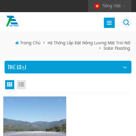
Tiếng Việt
Trang Chủ
>
Hệ Thống Lắp Đặt Năng Lượng Mặt Trời Nổi
>
Solar Floating
THỂ LOẠI
Chế độ hiển thị theo ô
Xem danh sách