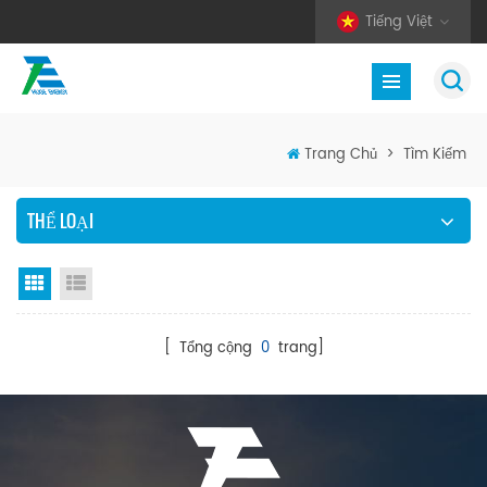
Tiếng Việt
Trang Chủ
>
Tìm Kiếm
THỂ LOẠI
Chế độ hiển thị theo ô
Xem danh sách
[ Tổng cộng
0
trang]