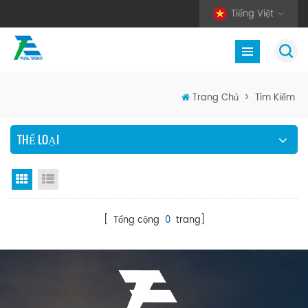
Tiếng Việt
Trang Chủ
>
Tìm Kiếm
THỂ LOẠI
Chế độ hiển thị theo ô
Xem danh sách
[ Tổng cộng
0
trang]