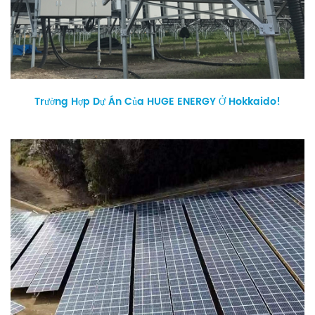
Trường Hợp Dự Án Của HUGE ENERGY Ở Hokkaido!