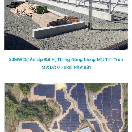
30MW Dự Án Lắp Đặt Hệ Thống Năng Lượng Mặt Trời Trên
Mặt Đất Ở Fukui Nhật Bản