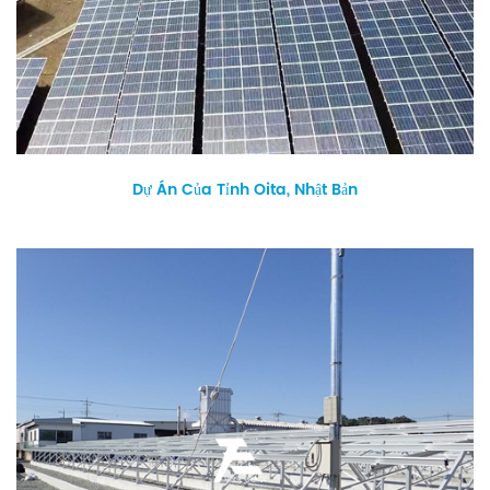
Dự Án Của Tỉnh Oita, Nhật Bản