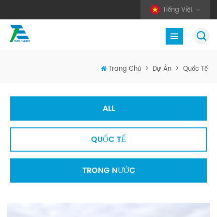
Tiếng Việt
Trang Chủ
>
Dự Án
>
Quốc Tế
ALL
QUỐC TẾ
TRONG NƯỚC