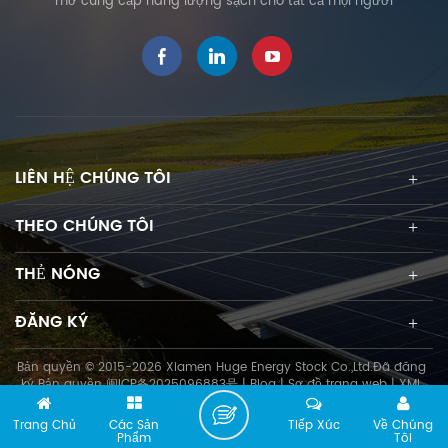
mơ cung cấp năng lượng sạch cho tất cả mọi người
đồng thời cho phép lắp đặt
mô-đun PV nhanh chóng và
dễ dàng.
LIÊN HỆ CHÚNG TÔI
THEO CHÚNG TÔI
THẺ NÓNG
ĐĂNG KÝ
Bản quyền © 2015-2026 Xiamen Huge Energy Stock Co.,Ltd.Đã đăng
ký Bản quyền
闽ICP备2025096883号
|
Blog
|
Sơ đồ trang web
|
XML
Trang Chủ
Các Sản
Tiếp Xúc
Về Chúng
Phẩm
Tôi