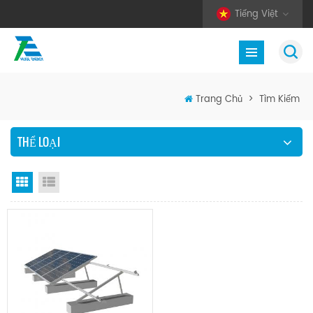
Tiếng Việt
Trang Chủ
>
Tìm Kiếm
THỂ LOẠI
Chế độ hiển thị theo ô
Xem danh sách