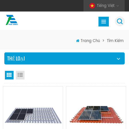
Tiếng Việt
Trang Chủ
>
Tìm Kiếm
THỂ LOẠI
Chế độ hiển thị theo ô
Xem danh sách