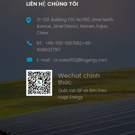
LIÊN HỆ CHÚNG TÔI
21-22F, Building F30, No.1150, Jimei North
Avenue, Jimei District, Xiamen, Fujian,
China
ĐT :
+86-592-5657662,+86-
15080327917
E-mail :
cn.sales002@hugergy.com
Wechat chính
thức
Quét mã QR và làm theo
Huge Energy