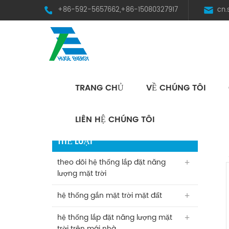
+86-592-5657662,+86-15080327917
cn
TRANG CHỦ
VỀ CHÚNG TÔI
HST Horizontal Single-Axis Tracker
LIÊN HỆ CHÚNG TÔI
THỂ LOẠI
theo dõi hệ thống lắp đặt năng
lượng mặt trời
hệ thống gắn mặt trời mặt đất
hệ thống lắp đặt năng lượng mặt
trời trên mái nhà