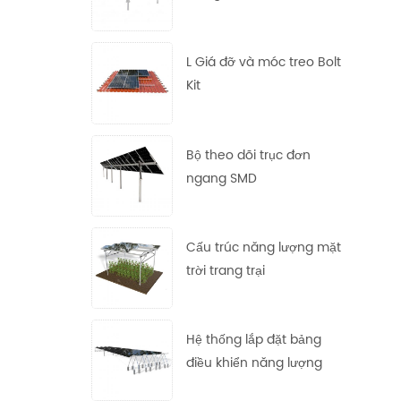
bằng thép mạ kẽm
nhúng nóng
L Giá đỡ và móc treo Bolt
Kit
Bộ theo dõi trục đơn
ngang SMD
Cấu trúc năng lượng mặt
trời trang trại
Hệ thống lắp đặt bảng
điều khiển năng lượng
mặt trời linh hoạt