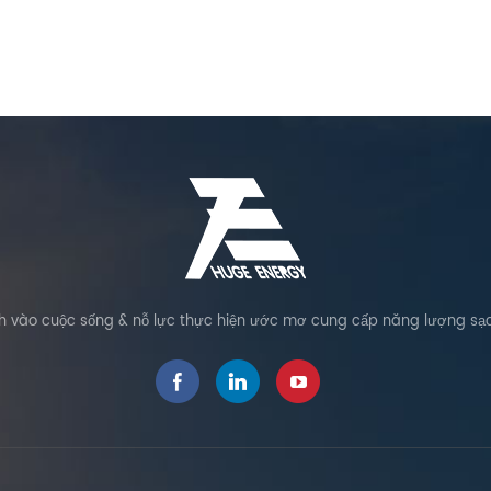
902 754 4 kẹp giữa 5,158 4,024
902 754 4 kẹp giữa 5,1
3.358 5 Kẹp hình thang 7,452 6.260
3.358 5 Kẹp hình thang 7
5,596 6 Clip nối đất (Tùy chọn)
5,596 6 Clip nối đất (T
2.579 2.012 1.679 7 Lug nối đất (Tùy
2.579 2.012 1.679 7 Lug nố
chọn) 572 446 372 hướng dẫn cài
chọn) 572 446 372 hướn
đặt trường hợp dự án Giấy chứng
đặt trường hợp dự án G
nhận của chúng tôi Huge Energy đã
nhận của chúng tôi Huge
nhận được hơn 48 bằng sáng chế
nhận được hơn 48 bằng 
các chứng chỉ bao gồm CE, TUV, UL,
các chứng chỉ bao gồm CE
SGS, v.v. và đã thông qua ISO 9001,
SGS, v.v. và đã thông qua
ISO45001, ISO14001 và hơn 30 chứng
ISO45001, ISO14001 và hơ
nhận hệ thống quản lý chất lượng
nhận hệ thống quản lý c
khác. Đánh giá tín dụng doanh
khác. Đánh giá tín dụ
vào cuộc sống & nỗ lực thực hiện ước mơ cung cấp năng lượng sạc
nghiệp AAA Doanh nghiệp công
nghiệp AAA Doanh nghi
nghệ cao quốc gia _ Doanh nghiệp
nghệ cao quốc gia _ Doa
Solar Mount E chất lượng cao Fujian
Solar Mount E chất lượng 
S cie n ce and T echnology Giant
S cie n ce and T echnol
Xiamen S trung tâm thương mại S
Xiamen S trung tâm thư
chuyên dụng và M icro E nte rpr
chuyên dụng và M icro E
ises Xiamen T technology G iant
ises Xiamen T technolog