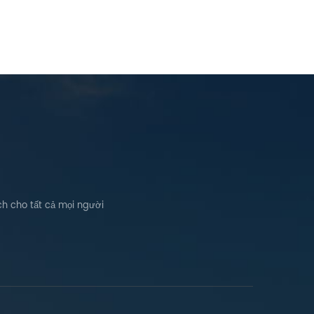
58 4,024
5,158 4,024 3.358 5 móc mái 7,452
,452 6.260
6.260 5,596 6 Clip nối đất (Tùy
ùy chọn)
chọn) 2.579 2.012 1.679 7 Lug nối đất
i đất (Tùy
(Tùy chọn) 572 446 372 Dòng mái
g dẫn cài
ngói 24-W01 24-W02 24-W03-A
iấy chứng
24-W03-B 24-W04 24-W05-A 24-
 Energy đã
W05-B 24-W06-B 24-W07 24-
sáng chế
W08-B 24-W09 24-W10 24-W11 24-
, TUV, UL,
W12 24-W13A 24-W13B HE-24-W03
 ISO 9001,
HE-24-W05 HE-24-W06 HE-24-
n 30 chứng
W08 HE-24-W13 hướng dẫn cài đặt
hất lượng
trường hợp dự án Giấy chứng nhận
ng doanh
của chúng tôi Huge Energy đã nhận
h cho tất cả mọi người
ệp công
được hơn 48 bằng sáng chế các
nh nghiệp
chứng chỉ bao gồm CE, TUV, UL,
cao Fujian
SGS, v.v. và đã thông qua ISO 9001,
ogy Giant
ISO45001, ISO14001 và hơn 30 chứng
ơng mại S
nhận hệ thống quản lý chất lượng
 nte rpr
khác. Đánh giá tín dụng doanh
y G iant
nghiệp AAA Doanh nghiệp công