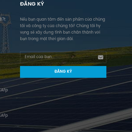
 của Khoa
nghệ cao quốc gia _ Doanh nghiệp
ĐĂNG KÝ
ôn Giant
Solar Mount E chất lượng cao Fujian
I doanh
S cie n ce and T echnology Giant
B7t
Nếu bạn quan tâm đến sản phẩm của chúng
 Nhà máy
Xiamen S trung tâm thương mại S
tôi và công ty của chúng tôi! Chúng tôi hy
 xuất thép
chuyên dụng và M icro E nte rpr
vọng sẽ xây dựng tình bạn chân thành với
lượng mặt
ises Xiamen T technology G iant
bạn trong một thời gian dài.
 phao, vít
Doanh nghiệp hàng đầu của Khoa
rời, v.v.
học và Công nghệ Hạ Môn Giant
g ty tích
Năng lượng điện mới I doanh
lãm chuyên
nghiệp điện tử đổi mới Nhà máy
 nước để
100% sở hữu 8+ Cơ sở sản xuất thép
ài nguyên
carbon, cấu trúc năng lượng mặt
cầu thị
trời bằng nhôm, hệ thống phao, vít
ng nghệ và
nối đất năng lượng mặt trời, v.v.
%AFp
 rộng thị
Triển lãm trưng bày Công ty tích
ẩm. Hoạt
cực tham gia các triển lãm chuyên
kỷ nghiên
nghiệp trong và ngoài nước để
tôi có sức
tăng cường phát triển tài nguyên
%AFp
à các đối
thương gia， Theo nhu cầu thị
u dài, chất
trường về nghiên cứu công nghệ và
ử dụng, dễ
phát triển nâng cấp, mở rộng thị