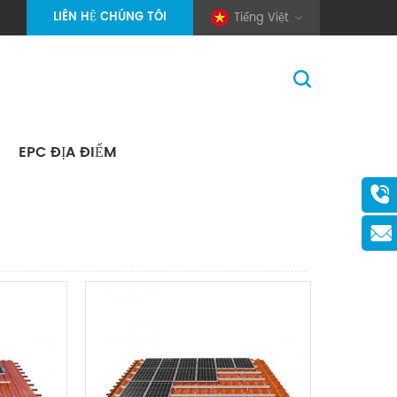
LIÊN HỆ CHÚNG TÔI
Tiếng Việt
EPC ĐỊA ĐIỂM
Trang Chủ
>
Tìm Kiếm
(Pole And Wire) Solar Racking