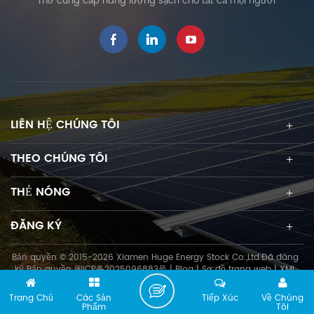
mơ cung cấp năng lượng sạch cho tất cả mọi người
thang gắn kết năng lượng
mặt trời Các loại kẹp khác
nhau được cung cấp để
buộc chặt các sườn hình
thang khác nhau. Tùy chỉnh
cũng có sẵn. Tính năng es
Tích hợp cao su EPDM chống
thấm nước Tiết kiệm chi phí
LIÊN HỆ CHÚNG TÔI
và lắp đặt nhanh tùy chỉnh
Hình thang Ngao p HE-24-
THEO CHÚNG TÔI
JC đường sắt 11-R02 Bộ nối R
ail HE-15-R6 Bộ kẹp giữa HE-
THẺ NÓNG
17-IC19XX Bộ kẹp cuối HE-18-
EC35XX Clip nối đất 26-R12
ĐĂNG KÝ
Lug nối đất HE-26-XJ20-D1
Hóa đơn vật liệu và QTY cho
dự án 1MW Sê-ri gắn mái
Bản quyền © 2015-2026 Xiamen Huge Energy Stock Co.,Ltd.Đã đăng
ký Bản quyền
闽ICP备2025096883号
|
Blog
|
Sơ đồ trang web
|
XML
kim loại hình thang Không.
Sản phẩm SỐ LƯỢNG 350W
Trang Chủ
Các Sản
Tiếp Xúc
Về Chúng
1986*992*35mm SỐ LƯỢNG
Phẩm
Tôi