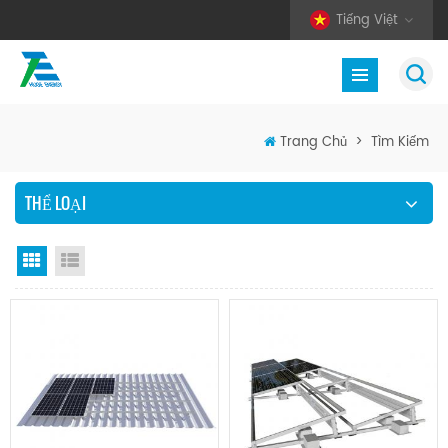
Tiếng Việt
Trang Chủ
>
Tìm Kiếm
THỂ LOẠI
Chế độ hiển thị theo ô
Xem danh sách